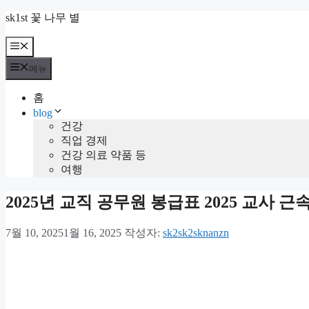
컨
sk1st 꽃 나무 별
텐
츠
메
뉴
로
메뉴
건
너
홈
뛰
blog
기
건강
직업 경제
건강 의료 약품 등
여행
2025년 교직 공무원 봉급표 2025 교사 
7월 10, 2025
1월 16, 2025
작성자:
sk2sk2sknanzn