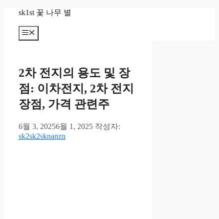
컨
sk1st 꽃 나무 별
텐
츠
메
뉴
로
건
너
2차 전지의 용도 및 장
뛰
기
점: 이차전지, 2차 전지
장점, 가격 관련주
6월 3, 2025
6월 1, 2025
작성자:
sk2sk2sknanzn