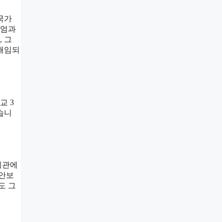
 국가
계엄과
 그
 해임되
교 3
습니
기관에
 안보
도 그