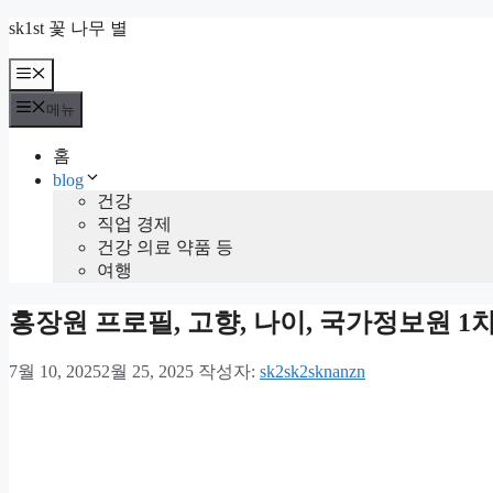
컨
sk1st 꽃 나무 별
텐
츠
메
뉴
로
메뉴
건
너
홈
뛰
blog
기
건강
직업 경제
건강 의료 약품 등
여행
홍장원 프로필, 고향, 나이, 국가정보원 1차
7월 10, 2025
2월 25, 2025
작성자:
sk2sk2sknanzn