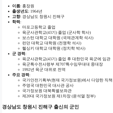
이름
: 홍장원
출생년도
: 1964년
고향
: 경상남도 창원시 진해구
학력
:
마포고등학교 졸업
육군사관학교(43기) 졸업 (군사학 학사)
보스턴 대학교 대학원 (국제관계학 석사)
런던 대학교 대학원 (전쟁학 석사)
헬싱키 대학교 대학원 (정치학 박사)
군 경력
:
육군사관학교(43기) 졸업 후 대한민국 육군에 임관
육군특수전사령부 제707특수임무대대 중대장
1992년 육군 대위로 전역
주요 경력
:
국가안전기획부(현재 국가정보원)에서 다양한 직책
주영국 대한민국 대사관 공사
국가정보원 대북특별보좌관
제20대 국가정보원 제1차장 (윤석열 정부)
경상남도 창원시 진해구 출신의 군인