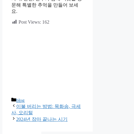
문해 특별한 추억을 만들어 보세
요.
Post Views:
162
카
blog
테
이불 버리는 방법: 목화솜, 극세
고
사, 오리털
리
2024년 장마 끝나는 시기