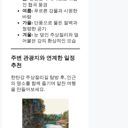
인 협곡 풍경
여름:
푸르른 강물과 시원한
바람
가을:
단풍으로 물든 절벽과
청량한 공기
겨울:
눈 덮인 주상절리와 얼
어붙은 강의 환상적인 모습
주변 관광지와 연계한 일정
추천
한탄강 주상절리길 탐방 후, 인근
의 명소를 함께 즐기며 알찬 여행
을 만들어보세요.