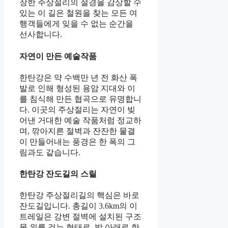
장한 주상절리의 절경을 감상할 수
있는 이 길은 철원을 찾는 모든 여
행객들에게 잊을 수 없는 순간을
선사합니다.
자연이 만든 예술작품
한탄강은 약 수백만 년 전 화산 폭
발로 인해 형성된 용암 지대와 이
를 침식해 만든 협곡으로 유명합니
다. 이곳의 주상절리는 자연이 빚
어낸 거대한 예술 작품처럼 정교하
며, 깎아지른 절벽과 잔잔한 물결
이 만들어내는 풍경은 한 폭의 그
림과도 같습니다.
한탄강 잔도길의 스릴
한탄강 주상절리길의 핵심은 바로
잔도길입니다. 총길이 3.6km의 이
트레일은 강변 절벽에 설치된 구조
물 위를 걷는 형태로, 발 아래로 한