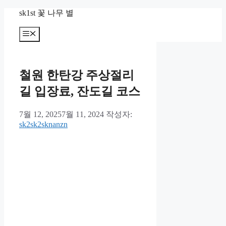
컨
sk1st 꽃 나무 별
텐
츠
메
뉴
로
건
너
철원 한탄강 주상절리
뛰
기
길 입장료, 잔도길 코스
7월 12, 2025
7월 11, 2024
작성자:
sk2sk2sknanzn