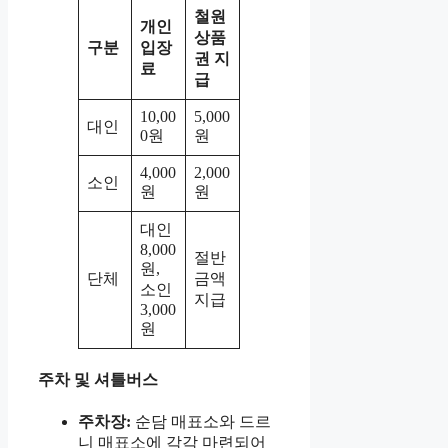
철원
개인
상품
구분
입장
권 지
료
급
10,00
5,000
대인
0원
원
4,000
2,000
소인
원
원
대인
8,000
절반
원,
단체
금액
소인
지급
3,000
원
주차 및 셔틀버스
주차장:
순담 매표소와 드르
니 매표소에 각각 마련되어