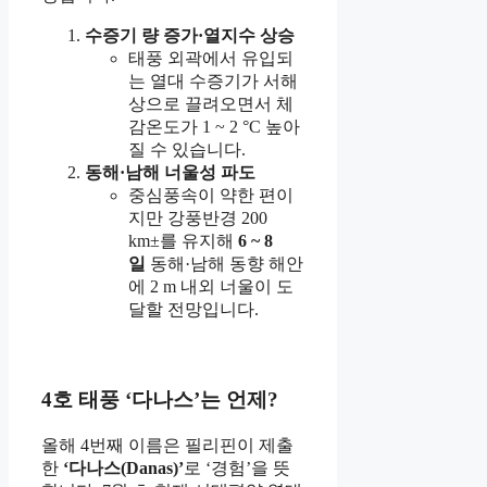
수증기 량 증가·열지수 상승
태풍 외곽에서 유입되
는 열대 수증기가 서해
상으로 끌려오면서 체
감온도가 1 ~ 2 °C 높아
질 수 있습니다.
동해·남해 너울성 파도
중심풍속이 약한 편이
지만 강풍반경 200
km±를 유지해
6 ~ 8
일
동해·남해 동향 해안
에 2 m 내외 너울이 도
달할 전망입니다.
4호 태풍 ‘다나스’는 언제?
올해 4번째 이름은 필리핀이 제출
한
‘다나스(Danas)’
로 ‘경험’을 뜻