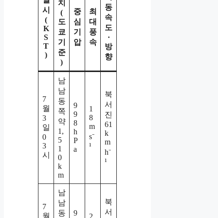
치
동
시
중
최
(
속
(
도
심
대
도
K
쿄
기
풍
S
·
기
압
속
T
방
준
)
향
)
남
남
북
7
동
서
9
월
1
쪽
9
진
8
3
약
8
61
m
일
1,
h
k
s⁻
0
5
P
m
3
¹
1
a
h⁻
시
0
¹
k
m
남
북
남
7
서
동
9
월
2