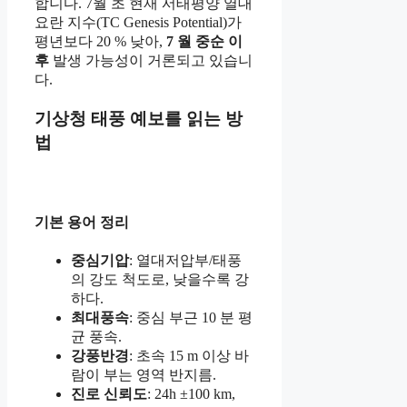
합니다. 7월 초 현재 서태평양 열대
요란 지수(TC Genesis Potential)가
평년보다 20 % 낮아,
7 월 중순 이
후
발생 가능성이 거론되고 있습니
다.
기상청 태풍 예보를 읽는 방
법
기본 용어 정리
중심기압
: 열대저압부/태풍
의 강도 척도로, 낮을수록 강
하다.
최대풍속
: 중심 부근 10 분 평
균 풍속.
강풍반경
: 초속 15 m 이상 바
람이 부는 영역 반지름.
진로 신뢰도
: 24h ±100 km,