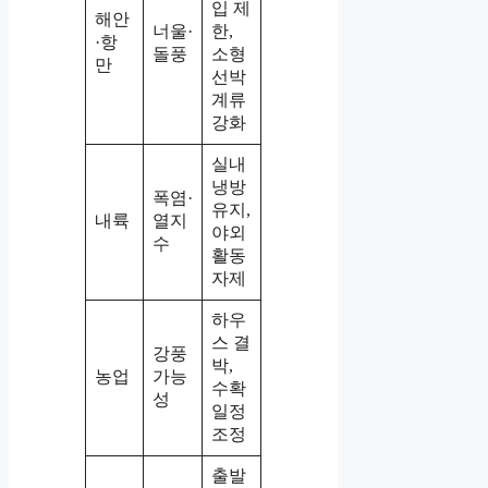
입 제
해안
너울·
한,
·항
돌풍
소형
만
선박
계류
강화
실내
냉방
폭염·
유지,
내륙
열지
야외
수
활동
자제
하우
스 결
강풍
박,
농업
가능
수확
성
일정
조정
출발