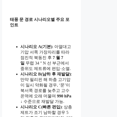
태풍 문 경로 시나리오별 주요 포
인트
시나리오 A(기본)
: 아열대고
기압 서쪽 가장자리를 따라
점진적 북동진 후
7 월 7
일
무렵 34 ° N 선 부근에서
중위도 제트류에 편입·소멸.
시나리오 B(남하 후 재발달)
:
만약 필리핀 해 하층 고기압
이 일시 약화될 경우, ‘문’이
북서쪽 경로를 늦추고 고수
온역에 오래 머물며
990 hPa
↓
수준으로 재발달 가능.
시나리오 C(빠른 편입)
: 상층
제트가 조기 남하할 경우 5