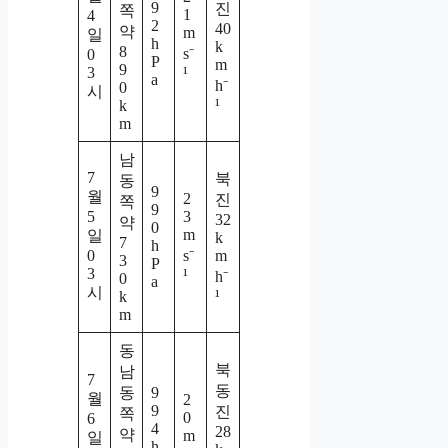
9
진
쪽
1
4
2
40
약
m
일
h
k
8
s⁻
0
P
m
9
3
¹
a
h⁻
0
시
¹
k
m
남
7
북
동
9
월
2
진
쪽
9
5
3
32
약
0
m
일
k
7
h
0
s⁻
m
3
P
3
¹
h⁻
0
a
시
¹
k
m
동
북
남
7
동
동
9
월
2
9
진
쪽
0
6
4
28
약
m
일
h