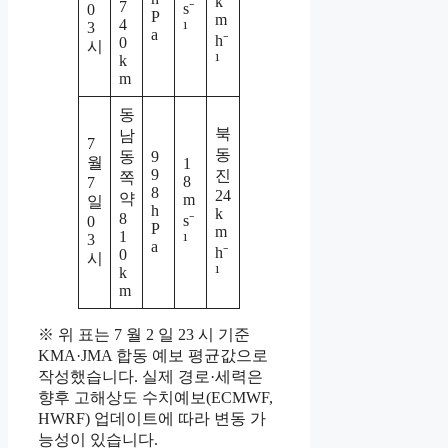
k
7
s⁻
0
P
m
4
3
¹
a
h⁻
0
시
¹
k
m
동
북
남
7
동
동
9
월
1
9
진
쪽
8
7
8
24
약
m
일
h
k
8
s⁻
0
P
m
1
3
¹
a
h⁻
0
시
¹
k
m
※ 위 표는 7 월 2 일 23 시 기준
KMA·JMA 합동 예보 평균값으로
작성했습니다. 실제 경로·세력은
향후 고해상도 수치예보(ECMWF,
HWRF) 업데이트에 따라 변동 가
능성이 있습니다.