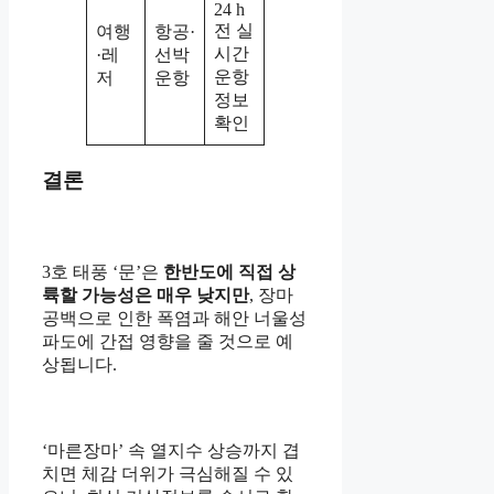
24 h
전 실
여행
항공·
시간
·레
선박
운항
저
운항
정보
확인
결론
3호 태풍 ‘문’은
한반도에 직접 상
륙할 가능성은 매우 낮지만
, 장마
공백으로 인한 폭염과 해안 너울성
파도에 간접 영향을 줄 것으로 예
상됩니다.
‘마른장마’ 속 열지수 상승까지 겹
치면 체감 더위가 극심해질 수 있