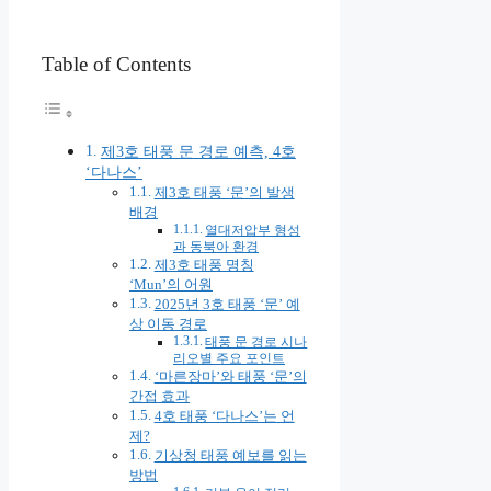
Table of Contents
제3호 태풍 문 경로 예측, 4호
‘다나스’
제3호 태풍 ‘문’의 발생
배경
열대저압부 형성
과 동북아 환경
제3호 태풍 명칭
‘Mun’의 어원
2025년 3호 태풍 ‘문’ 예
상 이동 경로
태풍 문 경로 시나
리오별 주요 포인트
‘마른장마’와 태풍 ‘문’의
간접 효과
4호 태풍 ‘다나스’는 언
제?
기상청 태풍 예보를 읽는
방법