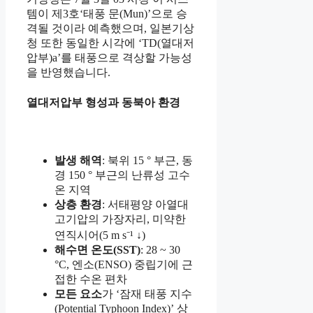
템이 제3호‘태풍 문(Mun)’으로 승
격될 것이라 예측했으며, 일본기상
청 또한 동일한 시각에 ‘TD(열대저
압부)a’를 태풍으로 격상할 가능성
을 반영했습니다.
열대저압부 형성과 동북아 환경
발생 해역
: 북위 15 ° 부근, 동
경 150 ° 부근의 난류성 고수
온 지역
상층 환경
: 서태평양 아열대
고기압의 가장자리, 미약한
연직시어(5 m s⁻¹ ↓)
해수면 온도(SST)
: 28 ~ 30
°C, 엔소(ENSO) 중립기에 근
접한 수온 편차
모든 요소
가 ‘잠재 태풍 지수
(Potential Typhoon Index)’ 상