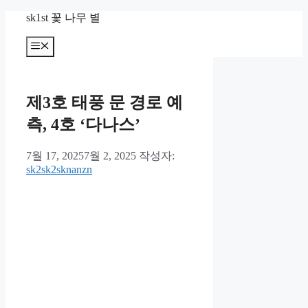
컨
sk1st 꽃 나무 별
텐
츠
메
뉴
로
건
너
제3호 태풍 문 경로 예
뛰
기
측, 4호 ‘다나스’
7월 17, 2025
7월 2, 2025
작성자:
sk2sk2sknanzn