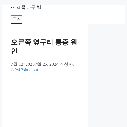
컨
sk1st 꽃 나무 별
텐
츠
메
뉴
로
건
너
오른쪽 옆구리 통증 원
뛰
기
인
7월 12, 2025
7월 25, 2024
작성자:
sk2sk2sknanzn