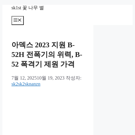
컨
sk1st 꽃 나무 별
텐
츠
메
뉴
로
건
너
아덱스 2023 지원 B-
뛰
기
52H 전폭기의 위력, B-
52 폭격기 제원 가격
7월 12, 2025
10월 19, 2023
작성자:
sk2sk2sknanzn