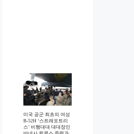
미국 공군 최초의 여성
B-52H ‘스트래포트리
스’ 비행대대 대대장인
바네사 윌콕스 중령과,