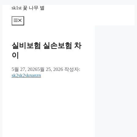
컨
sk1st 꽃 나무 별
텐
츠
메
뉴
로
건
너
실비보험 실손보험 차
뛰
기
이
5월 27, 2026
5월 25, 2026
작성자:
sk2sk2sknanzn