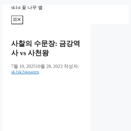
컨
sk1st 꽃 나무 별
텐
츠
메
뉴
로
건
너
사찰의 수문장: 금강역
뛰
기
사 vs 사천왕
7월 10, 2025
10월 28, 2023
작성자:
sk2sk2sknanzn