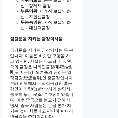
대위덕보살
: 문수 보살의 화
신 – 정제재 금강
부동명왕
: 제개장 보살의 화
신 – 자현신금강
무능승명왕
: 지장 보살의 화
신 – 대신력금강
금강문을 지키는 금강역사들
금강문을 지키는 금강역사는 두 분
입니다. 이들은 비슷한 모양을 하
고 있지만, 사실은 다르답니다. 왼
쪽의 금강은 나라연금강(那羅延金
剛)인 아금강, 오른쪽의 금강은 밀
적금강(密迹金剛)인 훔금강입니다.
본래 인도에서는 밀적금강인 훔금
강만이 가람(伽藍: 승려가 살면서
불도를 닦는 곳)의 수호신이었습니
다. 이후 중국으로 불교가 전해지
면서, 중국 사람들은 문을 혼자 지
키는 것이 힘들다고 판단하여 나라
연금강을 추가했습니다.