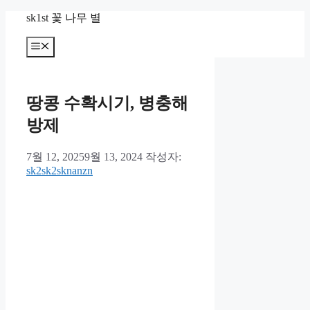
컨
sk1st 꽃 나무 별
텐
츠
메
뉴
로
건
너
땅콩 수확시기, 병충해
뛰
기
방제
7월 12, 2025
9월 13, 2024
작성자:
sk2sk2sknanzn