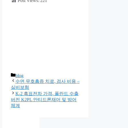
Post Views:
221
카
blog
테
수면 무호흡증 치료, 검사 비용 –
고
실비보험
리
K-2 흑표전차 가격, 폴란드 수출
버전 K2PL 안티드론재머 및 방어
체계