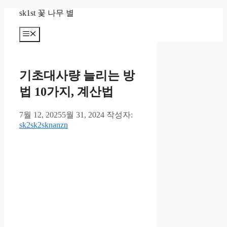
컨
sk1st 꽃 나무 별
텐
츠
메
뉴
로
건
너
기초대사량 늘리는 방
뛰
기
법 10가지, 계산법
7월 12, 2025
5월 31, 2024
작성자:
sk2sk2sknanzn