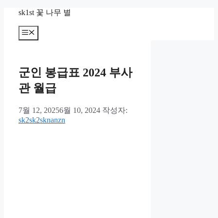
컨
sk1st 꽃 나무 별
텐
츠
메
뉴
로
건
너
군인 봉급표 2024 부사
뛰
기
관 월급
7월 12, 2025
6월 10, 2024
작성자:
sk2sk2sknanzn