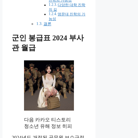
진학의 가능성
다양한 대학 진학
의 길
명문대 진학의 가
능성
결론
군인 봉급표 2024 부사
관 월급
다음 카카오 티스토리
청소년 유해 정보 히피
2024년도 개정된 공무원 보수규정