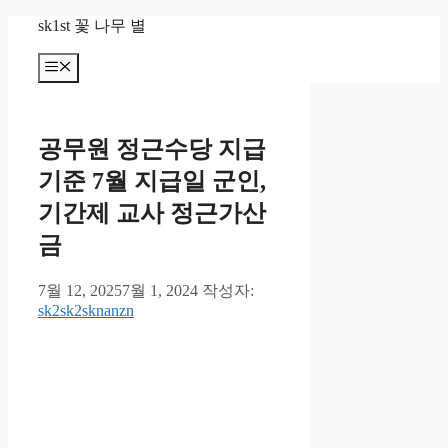
컨
sk1st 꽃 나무 별
텐
츠
메
뉴
로
건
너
공무원 정근수당 지급
뛰
기
기준 7월 지급일 군인,
기간제 교사 정근가산
금
7월 12, 2025
7월 1, 2024
작성자:
sk2sk2sknanzn