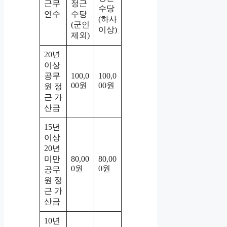
근무
정근
수당
연수
수당
(하사
(군인
이상)
제외)
20년
이상
공무
100,0
100,0
00원
00원
원 정
근 가
산금
15년
이상
20년
미만
80,00
80,00
0원
0원
공무
원 정
근 가
산금
10년