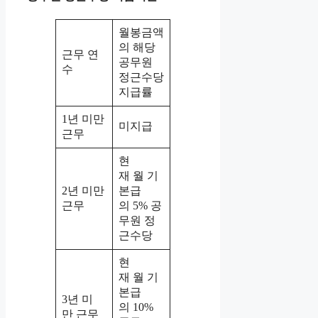
월봉금액
의 해당
근무 연
공무원
수
정근수당
지급률
1년 미만
미지급
근무
현
재 월 기
2년 미만
본급
근무
의 5% 공
무원 정
근수당
현
재 월 기
본급
3년 미
의 10%
만 근무