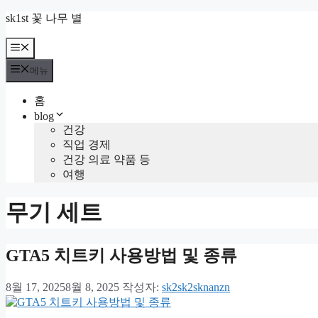
컨
sk1st 꽃 나무 별
텐
츠
메
뉴
로
메뉴
건
너
홈
뛰
blog
기
건강
직업 경제
건강 의료 약품 등
여행
무기 세트
GTA5 치트키 사용방법 및 종류
8월 17, 2025
8월 8, 2025
작성자:
sk2sk2sknanzn