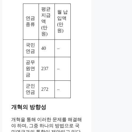
평균
월 납
지급
연금
입액
액
종류
(만
(만
원)
원)
국민
40
–
연금
공무
원연
237
–
금
군인
272
–
연금
개혁의 방향성
개혁을 통해 이러한 문제를 해결해
야 하며, 그중 하나의 방법으로 국
민연금과의 통합이 제안되고 있다.