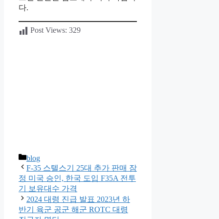
다.
Post Views:
329
카
blog
테
F-35 스텔스기 25대 추가 판매 잠
고
정 미국 승인, 한국 도입 F35A 전투
리
기 보유대수 가격
2024 대령 진급 발표 2023년 하
반기 육군 공군 해군 ROTC 대령