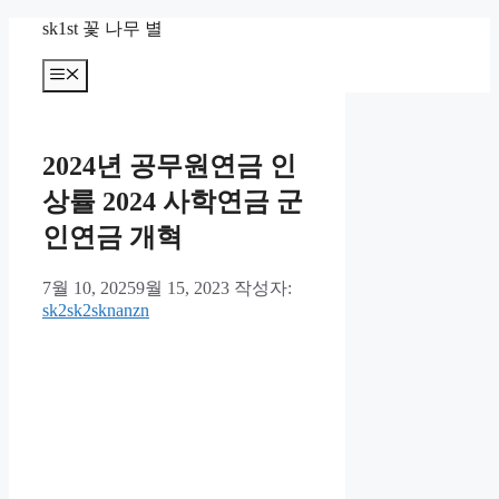
컨
sk1st 꽃 나무 별
텐
츠
메
뉴
로
건
너
2024년 공무원연금 인
뛰
기
상률 2024 사학연금 군
인연금 개혁
7월 10, 2025
9월 15, 2023
작성자:
sk2sk2sknanzn