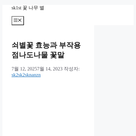
컨
sk1st 꽃 나무 별
텐
츠
메
뉴
로
건
너
쇠별꽃 효능과 부작용
뛰
기
점나도나물 꽃말
7월 12, 2025
7월 14, 2023
작성자:
sk2sk2sknanzn