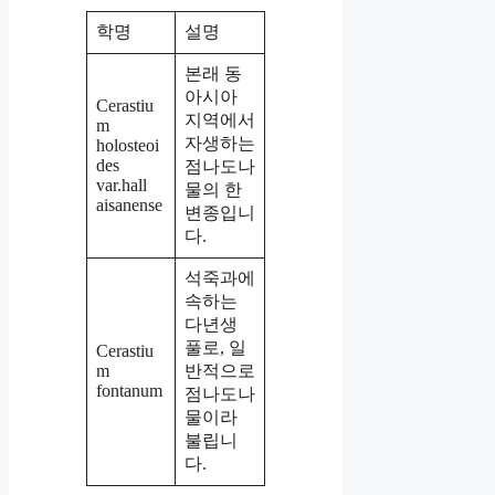
학명
설명
본래 동
아시아
Cerastiu
지역에서
m
자생하는
holosteoi
des
점나도나
var.hall
물의 한
aisanense
변종입니
다.
석죽과에
속하는
다년생
풀로, 일
Cerastiu
m
반적으로
fontanum
점나도나
물이라
불립니
다.