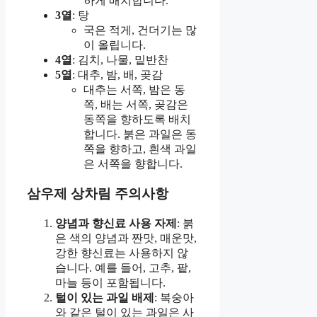
하게 배치합니다.
3열
: 탕
국은 적게, 건더기는 많
이 올립니다.
4열
: 김치, 나물, 밑반찬
5열
: 대추, 밤, 배, 곶감
대추는 서쪽, 밤은 동
쪽, 배는 서쪽, 곶감은
동쪽을 향하도록 배치
합니다. 붉은 과일은 동
쪽을 향하고, 흰색 과일
은 서쪽을 향합니다.
삼우제 상차림 주의사항
양념과 향신료 사용 자제
: 붉
은 색의 양념과 짠맛, 매운맛,
강한 향신료는 사용하지 않
습니다. 예를 들어, 고추, 팥,
마늘 등이 포함됩니다.
털이 있는 과일 배제
: 복숭아
와 같은 털이 있는 과일은 사