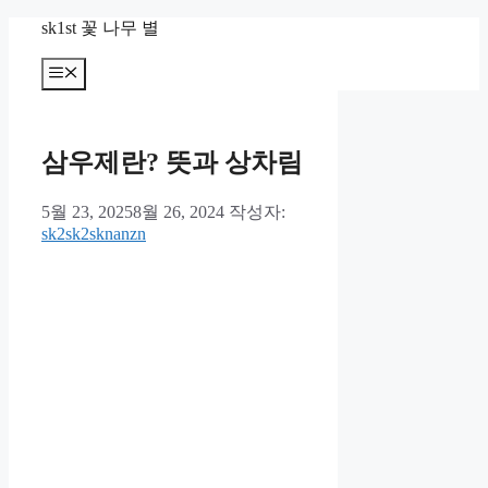
컨
sk1st 꽃 나무 별
텐
츠
메
뉴
로
건
너
삼우제란? 뜻과 상차림
뛰
기
5월 23, 2025
8월 26, 2024
작성자:
sk2sk2sknanzn