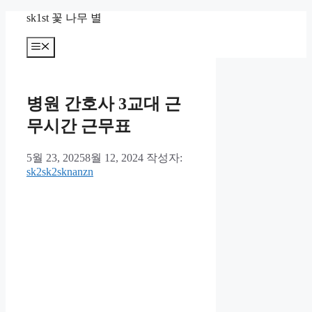
컨
sk1st 꽃 나무 별
텐
츠
메
뉴
로
건
너
병원 간호사 3교대 근
뛰
기
무시간 근무표
5월 23, 2025
8월 12, 2024
작성자:
sk2sk2sknanzn